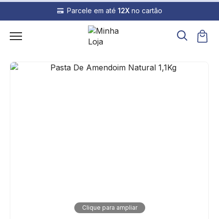
Parcele em até
12X
no cartão
Clique para ampliar